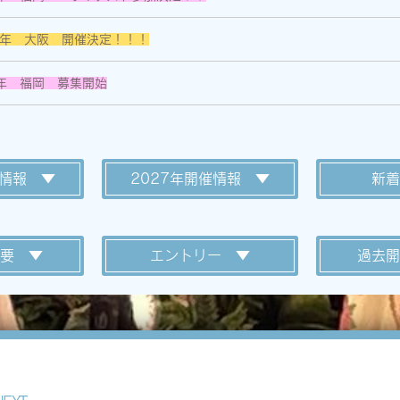
7年 大阪 開催決定！！！
6年 福岡 募集開始
催情報 ▼
2027年開催情報 ▼
新着
要 ▼
エントリー ▼
過去開