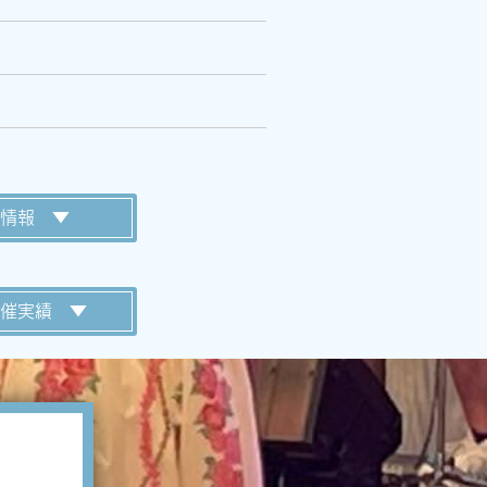
情報 ▼
催実績 ▼